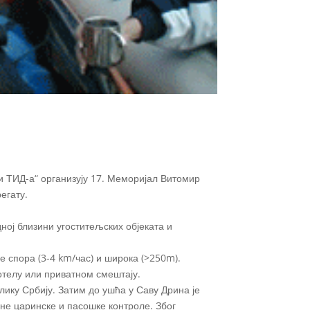
и ТИД-а“ организују 17. Меморијал Витомир
егату.
дној близини угоститељских објеката и
је спора (3-4 km/час) и широка (>250m).
отелу или приватном смештају.
лику Србију. Затим до ушћа у Саву Дрина је
вне царинске и пасошке контроле. Због