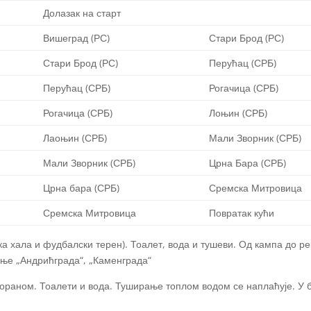
Долазак на старт
Вишеград (РС)
Стари Брод (РС)
Стари Брод (РС)
Перућац (СРБ)
Перућац (СРБ)
Рогачица (СРБ)
Рогачица (СРБ)
Лоњин (СРБ)
Лаоњин (СРБ)
Мали Зворник (СРБ)
Мали Зворник (СРБ)
Црна Бара (СРБ)
Црна бара (СРБ)
Сремска Митровица
Сремска Митровица
Повратак кући
ка хала и фудбалски терен). Тоалет, вода и тушеви. Од кампа до р
ње „Андрићграда“, „Каменграда“
тораном. Тоалети и вода. Туширање топлом водом се наплаћује. У