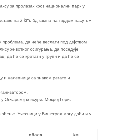
таксу за пролазак кроз национални парк у
оставе на 2 km. oд кампа на тврдом насутом
х проблема, да неће веслати под дејством
олису животног осигурања, да поседује
ц, да ће се кретати у групи и да ће се
у и налепницу са знаком регате и
рганизатором.
у Овчарској клисури, Мокрој Гори,
 ноћење. Учесници у Вишеград могу доћи и у
обала
kм