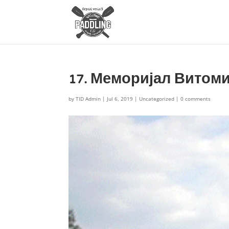
17. Меморијал Витом
by
TID Admin
|
Jul 6, 2019
|
Uncategorized
|
0 comments