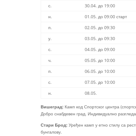
с.
30.04. до 19:00
н.
01.05. до 09:00 старт
п.
02.05. до 09:30
у.
03.05. до 09:30
с.
04.05. до 09:00
ч.
05.05. до 10:00
п.
06.05. до 10:00
с.
07.05. до 10:00
н.
08.05.
Вишеград:
Камп код Спортског центра (спортс
Добро снабдевен град. Индивидуално разгледа
Стари Брод:
Уређен камп у етно стилу са рес
бунгалову.