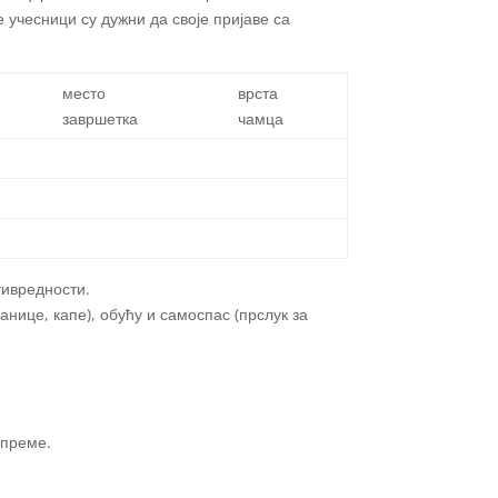
учесници су дужни да своје пријаве са
место
врста
завршетка
чамца
тивредности.
нице, капе), обућу и самоспас (прслук за
опреме.