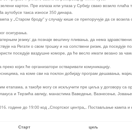
зелени картон. Пре излаза или улаза у Србију свако возило плаћа 
За аутобусе такса износи 350 динара.
ампа у „Старом броду“ у случају кише се препоручује да се возила 
ног осигурања.
 матерњем језику: да познаје вештину пливања, да нема здравствени
твује на Регати о свом трошку и на сопствени ризик, да поседује п
ористи поседује ваздушне коморе, да ће весло имати везано за чама
а преко којих ће организатори остваривати комуникацију.
есницима, на коме сви на поклон добијају програм дешавања, мајиц
им етапама, а такође могу се искључити пре циља у договору са о
лакуса и Терзића авлију, манастима Ваведење, Вазнесење, Јовање 
.2016. године до 19:00 код „Спортског центра„. Постављање кампа и
Старт
циљ