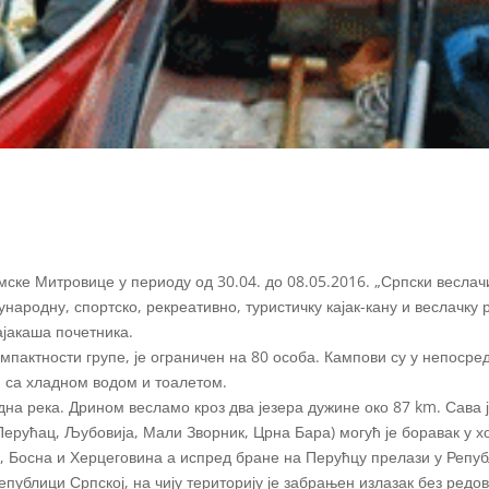
ске Митровице у периоду од 30.04. до 08.05.2016. „Српски веслач
ародну, спортско, рекреативно, туристичку кајак-кану и веслачку р
ајакаша почетника.
омпактности групе, је ограничен на 80 особа. Кампови су у непосре
 са хладном водом и тоалетом.
адна река. Дрином весламо кроз два језера дужине око 87 km. Сава 
ерућац, Љубовија, Мали Зворник, Црна Бара) могућ је боравак у х
, Босна и Херцеговина а испред бране на Перућцу прелази у Репуб
публици Српској, на чију територију је забрањен излазак без редо