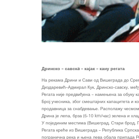
Дринско – савскa – кајак – кану регата
На рекама Дрини и Сави од Вишеграда до Срем
Диздаревић–Адмирал Кук, Дринско-савску, међун
Регата није предвиђена – намењена за обуку к
Број учесника, због смештајних капацитета и к
продавница за снабдевање. Располажу чесмом
Дрина је лепа, брза (6-10 km/час) зелена и хл
У појединим местима (Вишеград, Стари брод, П
Регата креће из Вишеграда – Република Српска
погранична река и њена лева обала припада Ре