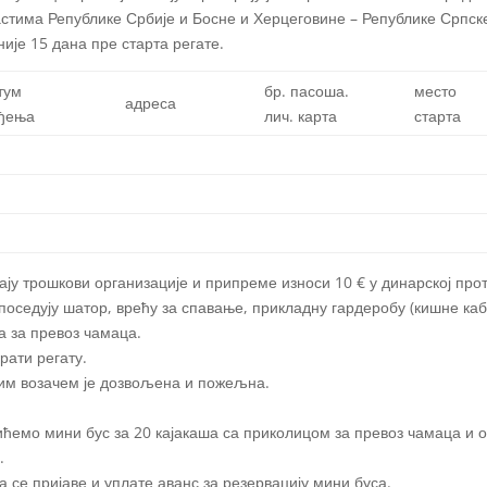
тима Републике Србије и Босне и Херцеговине – Републике Српске 
ије 15 дана пре старта регате.
тум
бр. пасоша.
место
адреса
ђења
лич. карта
старта
ају трошкови организације и припреме износи 10 € у динарској про
поседују шатор, врећу за спавање, прикладну гардеробу (кишне каба
а за превоз чамаца.
рати регату.
ним возачем је дозвољена и пожељна.
ићемо мини бус за 20 кајакаша са приколицом за превоз чамаца и 
.
 се пријаве и уплате аванс за резервацију мини буса.