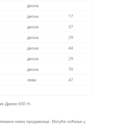
десна
десна
17
десна
37
десна
29
десна
44
десна
29
десна
70
лева
47
еке Дрине 600 m.
 близини нема продавнице. Могуће ноћење у