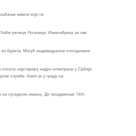
ишћење кампа који се
. Ушће речице Рогачице. Изненађење за све
ш из бурета. Могућ индивидуални поподневни
посета најстаријој хидро-електрани у Србији
ске службе. Камп је у граду на
да на суседном имању. До продавнице 1km.