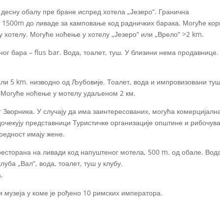
 десну обалу пре бране испред хотела „Језеро“. Гранична
 1500m до ливаде за камповање код радничких барака. Могуће кор
у хотелу. Могуће ноћење у хотелу „Језеро“ или „Врело“ >2 km.
ог бара – flus bar. Вода, тоалет, туш. У близини нема продавнице
али 5 km. низводно од Љубовије. Тоалет, вода и импровизовани ту
 Могуће ноћење у мотелу удаљеном 2 км.
орника. У случају да има заинтересованих, могућа комерцијална 
очекују представници Туристичке организације општине и рибочувар
редност имају жене.
 ресторана на ливади код напуштеног мотела, 500 m. од обале. Во
уба „Вал“, вода, тоалет, туш у клубу.
.
и музеја у коме је рођено 10 римских императора.