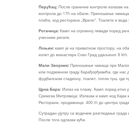
Перућац:
После граничне контроле излазак на
контрола до 17h на обали. Преношење чамаца
плаћа, код ресторана „Врело“. Тоалети и вода 
Рогачица:
Камп на огромној ливади поред речн
учеснике регате.
Лоњин:
камп је на приватном простору, на об
излет до манастира Соко Град удаљеног 8 km.
Мали Зворник:
Преношење чамаца пре Малог Зв
или подземном граду Карађорђевића, где нас д
фудбалском стадиону, тоалет, топли туш, где п
Црна Бара
: Излаз на плажу. Камп поред етно
Сремска Митровица: Излазак и камп код Кајак кл
Ресторани, продавнице. 400 m до центра града
Сутрадан ујутру са водичем разгледање града 
После тога одлазак кући.