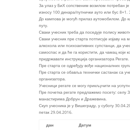
За улаз у БиХ сопственим возилом потребан је 
износу 100 динара/путнички ауто или бус 8+1. 
До кампова је могућ прилаз аутомобилом. До к
путу.
Сваки учесник треба да поседује полису живот
Сваки учесник пре старта потписује изјаву на
алкохола или психоактивних супстанци, да учес
самоспас и да ће га користити, да чамац који к
придржавати инструкција организатора Регате.
Пре старта се одређују вође националних груп
Пре старта се обавља технички састанак са уч
организатора.
Учесници регате се могу прикључити на успутн
Пре почетка регате предлажемо посету: селу З
манастирима Добрун и Дражевина.
Скуп учесника је у Вишеграду, у суботу 30.04
петак 29.04.2016.
дан
Датум