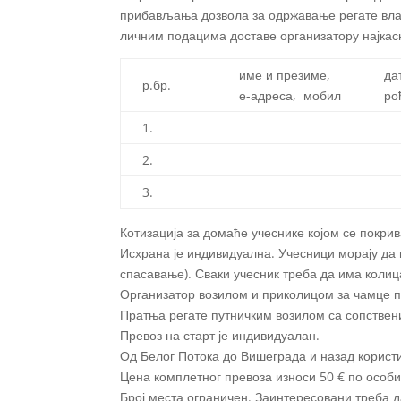
прибављања дозвола за одржавање регате влас
личним подацима доставе организатору најкасн
име и презиме,
да
р.бр.
е-адреса, мобил
ро
1.
2.
3.
Котизација за домаће учеснике којом се покрив
Исхрана је индивидуална. Учесници морају да 
спасавање). Сваки учесник треба да има колиц
Организатор возилом и приколицом за чамце п
Пратња регате путничким возилом са сопстве
Превоз на старт је индивидуалан.
Од Белог Потока до Вишеграда и назад корист
Цена комплетног превоза износи 50 € по особи
Број места ограничен. Заинтересовани треба да